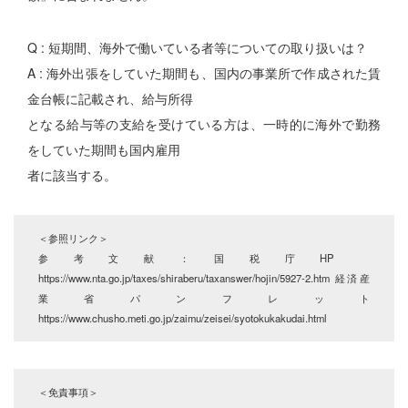
Q : 短期間、海外で働いている者等についての取り扱いは？
A : 海外出張をしていた期間も、国内の事業所で作成された賃
金台帳に記載され、給与所得
となる給与等の支給を受けている方は、一時的に海外で勤務
をしていた期間も国内雇用
者に該当する。
＜参照リンク＞
参考文献：国税庁HP
https://www.nta.go.jp/taxes/shiraberu/taxanswer/hojin/5927-2.htm 経済産
業省パンフレット
https://www.chusho.meti.go.jp/zaimu/zeisei/syotokukakudai.html
＜免責事項＞