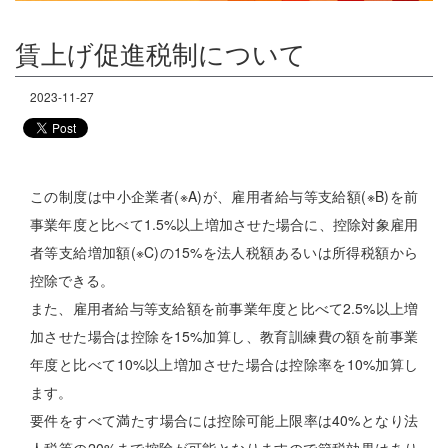
無料経営診断
無料生命保険診断
賃上げ促進税制について
アスリートのかたへ
2023-11-27
この制度は中小企業者(※A)が、雇用者給与等支給額(※B)を前
事業年度と比べて1.5%以上増加させた場合に、控除対象雇用
者等支給増加額(※C)の15%を法人税額あるいは所得税額から
控除できる。
また、雇用者給与等支給額を前事業年度と比べて2.5%以上増
加させた場合は控除を15%加算し、教育訓練費の額を前事業
年度と比べて10%以上増加させた場合は控除率を10%加算し
ます。
要件をすべて満たす場合には控除可能上限率は40%となり法