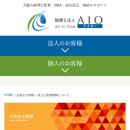
大阪の税理士変更・M&A・会社設立・相続をサポート
記帳代行サービス
確定申告サービス
決算申告サービス
相続サービス
経理でお困りなら
記帳代行サービス
顧問サービス
会社設立
税務調査
融資
株価算定
助成金
経理でお困りなら
M&A
HOME
>
お役立ち情報
>
賃上げ促進税制について
クリニックのかたへ
顧問サービス
無料経営診断
税務調査
クリニックのかたへ
海外進出支援