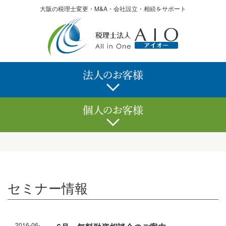
大阪の税理士変更・M&A・会社設立・相続をサポート
記帳代行サービス
確定申告サービス
決算申告サービス
相続サービス
経理でお困りなら
記帳代行サービス
顧問サービス
会社設立
税務調査
融資
株価算定
助成金
経理でお困りなら
M&A
クリニックのかたへ
顧問サービス
セミナー情報
無料経営診断
税務調査
クリニックのかたへ
海外進出支援
2016-06-