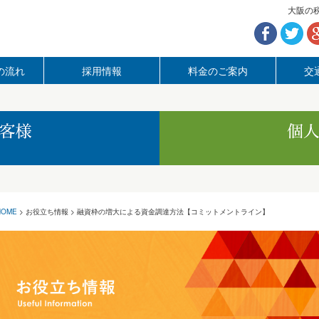
大阪の
の流れ
採用情報
料金のご案内
交
記帳代行サービス
確定申告サービス
決算申告サービス
相続サービス
経理でお困りなら
記帳代行サービス
HOME
>
お役立ち情報
>
融資枠の増大による資金調達方法【コミットメントライン】
顧問サービス
会社設立
税務調査
融資
株価算定
助成金