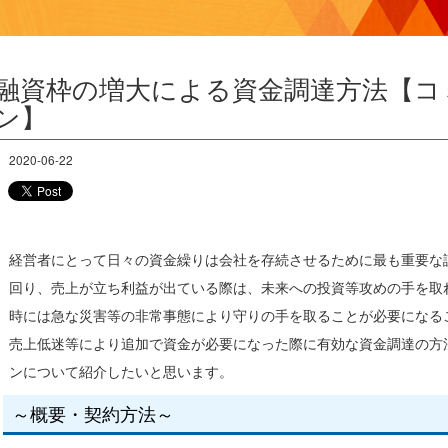
経理でお困りなら
M&A
クリニックのかたへ
顧問サービス
融資枠の増大による資金調達方法【コ
ン】
無料経営診断
税務調査
クリニックのかたへ
海外進出支援
2020-06-22
無料経営診断
無料生命保険診断
経営者にとって日々の資金繰りは会社を存続させるために最も重要な
回り、売上が立ち利益が出ている際は、未来への投資等攻めの手を取
アスリートのかたへ
時には急な災害等の非常事態により守りの手を取ることが必要になる
売上低迷等により追加で資金が必要になった際に有効な資金調達の方
ンについて紹介したいと思います。
～概要・契約方法～