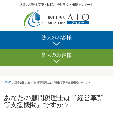
大阪の税理士変更・M&A・会社設立・相続をサポート
記帳代行サービス
確定申告サービス
決算申告サービス
相続サービス
経理でお困りなら
記帳代行サービス
顧問サービス
会社設立
税務調査
融資
株価算定
助成金
経理でお困りなら
M&A
HOME
>
新着情報
>
あなたの顧問税理士は『経営革新等支援機関』ですか？
クリニックのかたへ
顧問サービス
あなたの顧問税理士は『経営革新
無料経営診断
税務調査
等支援機関』ですか？
クリニックのかたへ
海外進出支援