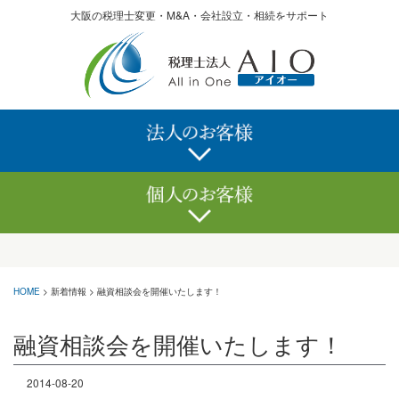
大阪の税理士変更・M&A・会社設立・相続をサポート
記帳代行サービス
確定申告サービス
決算申告サービス
相続サービス
経理でお困りなら
記帳代行サービス
顧問サービス
会社設立
税務調査
融資
株価算定
助成金
経理でお困りなら
M&A
HOME
>
新着情報
>
融資相談会を開催いたします！
クリニックのかたへ
顧問サービス
融資相談会を開催いたします！
無料経営診断
税務調査
クリニックのかたへ
海外進出支援
2014-08-20